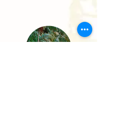
Lancement des paiements anticipés
pour les transactions de la Coalition
LEAF
En savoir plus
Ressources