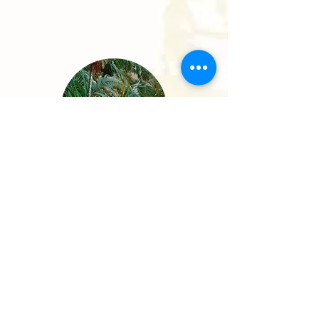
Lancement des paiements anticipés
pour les transactions de la Coalition
LEAF
En savoir plus
Ressources